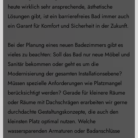
heute wirklich sehr ansprechende, ästhetische
Lösungen gibt, ist ein barrierefreies Bad immer auch
ein Garant für Komfort und Sicherheit in der Zukunft.
Bei der Planung eines neuen Badezimmers gibt es
vieles zu beachten: Soll das Bad nur neue Möbel und
Sanitär bekommen oder geht es um die
Modernisierung der gesamten Installationsebene?
Müssen spezielle Anforderungen wie Platzmangel
berücksichtigt werden? Gerade für kleinere Räume
oder Räume mit Dachschrägen erarbeiten wir gerne
durchdachte Gestaltungskonzepte, die auch den
kleinsten Platz optimal nutzen. Welche
wassersparenden Armaturen oder Badanschlüsse