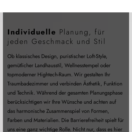
Individuelle
Planung, für
jeden Geschmack und Stil
Ob klassisches Design, puristischer Loft-Style,
gemütlicher Landhausstil, Wellnesstempel oder
topmoderner Hightech-Raum. Wir gestalten Ihr
Traumbadezimmer und verbinden Ästhetik, Funktion
und Technik. Während der gesamten Planungsphase
berücksichtigen wir Ihre Wünsche und achten auf
das harmonische Zusammenspiel von Formen,
Farben und Materialien. Die Barrierefreiheit spielt für
uns eine ganz wichtige Rolle. Nicht nur, dass es hier