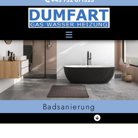
+43 732 671325
Badsanierung

IN LINZ & OTTENSHEIM